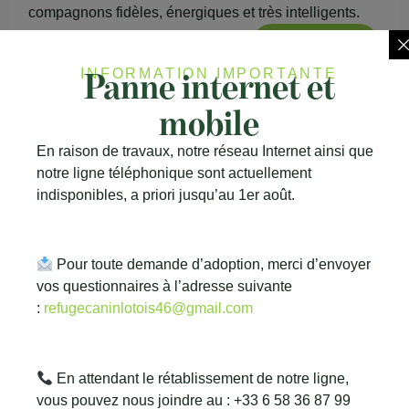
compagnons fidèles, énergiques et très intelligents.
Lire l'article
Panne internet et
INFORMATION IMPORTANTE
mobile
En raison de travaux, notre réseau Internet ainsi que
notre ligne téléphonique sont actuellement
indisponibles, a priori jusqu’au 1er août.
Pour toute demande d’adoption, merci d’envoyer
vos questionnaires à l’adresse suivante
:
refugecaninlotois46@gmail.com
LE MALINOIS : chien à la mode ou véritable
En attendant le rétablissement de notre ligne,
compagnon de vie ?
vous pouvez nous joindre au : +33 6 58 36 87 99