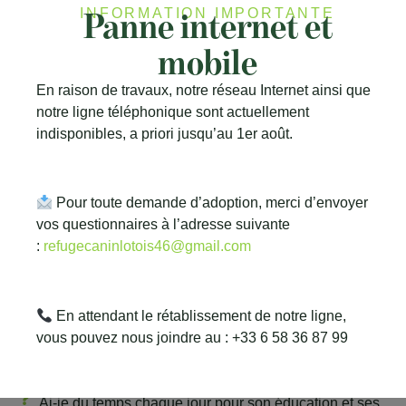
Panne internet et
INFORMATION IMPORTANTE
mobile
En raison de travaux, notre réseau Internet ainsi que
notre ligne téléphonique sont actuellement
indisponibles, a priori jusqu’au 1er août.
Pour toute demande d’adoption, merci d’envoyer
vos questionnaires à l’adresse suivante
:
refugecaninlotois46@gmail.com
UN MESSAGE
Important !
Un chien n’est pas un effet de mode.
En attendant le rétablissement de notre ligne,
C’est une vie, une responsabilité, un engagement sur 10
vous pouvez nous joindre au : +33 6 58 36 87 99
à 15 ans.
Avant d’adopter, il faut se poser les bonnes questions :
Ai-je du temps chaque jour pour son éducation et ses