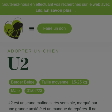
Soutenez-nous en effectuant vos recherches sur le web avec
Lilo.
En savoir plus →
Faire un don
ADOPTER UN CHIEN
U2
Berger Belge
Taille moyenne | 15-25 kg
Mâle
01/02/23
U2 est un jeune malinois très sensible, marqué par
une grande anxiété et un manque de repères. Il ne