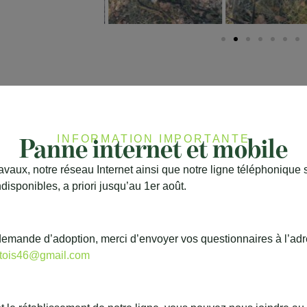
Panne internet et mobile
INFORMATION IMPORTANTE
avaux, notre réseau Internet ainsi que notre ligne téléphonique 
disponibles, a priori jusqu’au 1er août.
demande d’adoption, merci d’envoyer vos questionnaires à l’ad
otois46@gmail.com
Nous co
Une question, envie d’adopter ou de soutenir 