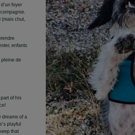
 d’un foyer
e compagnie.
d (mais chut,
prendre
ester, enfants
 pleine de
part of his
ce!
w dreams of a
’s playful
 keep that