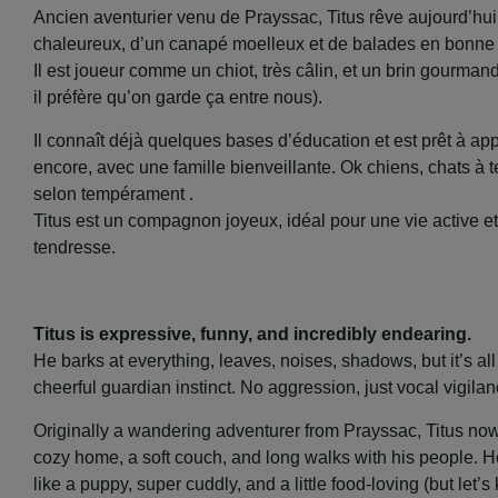
Ancien aventurier venu de Prayssac, Titus rêve aujourd’hui
chaleureux, d’un canapé moelleux et de balades en bonn
Il est joueur comme un chiot, très câlin, et un brin gourman
il préfère qu’on garde ça entre nous).
Il connaît déjà quelques bases d’éducation et est prêt à ap
encore, avec une famille bienveillante. Ok chiens, chats à t
selon tempérament .
Titus est un compagnon joyeux, idéal pour une vie active et
tendresse.
Titus is expressive, funny, and incredibly endearing.
He barks at everything, leaves, noises, shadows, but it’s all 
cheerful guardian instinct. No aggression, just vocal vigilan
Originally a wandering adventurer from Prayssac, Titus no
cozy home, a soft couch, and long walks with his people. He
like a puppy, super cuddly, and a little food-loving (but let’s