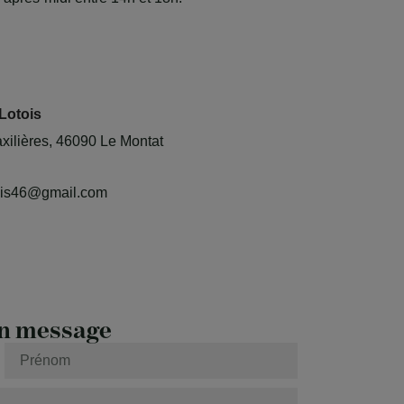
Lotois
ilières, 46090 Le Montat
tois46@gmail.com
n message