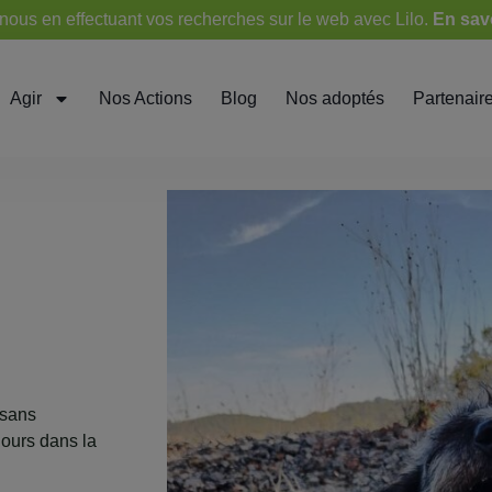
ous en effectuant vos recherches sur le web avec Lilo.
En sav
Agir
Nos Actions
Blog
Nos adoptés
Partenair
 sans
ujours dans la