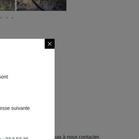
sont
resse suivante
ntacter
notre refuge ? N’hésitez pas à nous contacter,