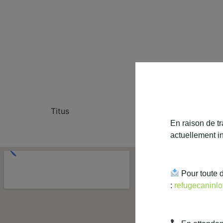
Titus
En raison de tr
actuellement in
Pour toute 
:
refugecaninl