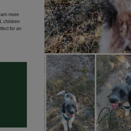
earn more
d, children
fect for an