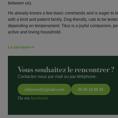
between us).
He already knows a few basic commands and is eager to l
with a kind and patient family. Dog-friendly, cats to be teste
depending on temperament. Titus is a joyful companion, per
active and loving household.
Le parrainer
Vous souhaitez le rencontrer ?
Contactez nous par mail ou par téléphone :
chiensrcl@gmail.com
05 65 22 66 32
Ou via
facebook