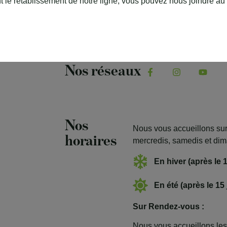
 le rétablissement de notre ligne, vous pouvez nous joindre au 
notre équipe se fera un 
Nos réseaux
Nos
Nous vous accueillons su
horaires
mercredis, samedis et di
En hiver (après le 
En été (après le 15 
Sur Rendez-vous :
Nous vous accueillons les