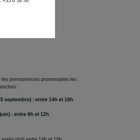
: +33 6 58 36
plaisir de vous répondre.
r les permanences promenades les
manches :
15 septembre) : entre 14h et 18h
juin) : entre 8h et 12h
 après-midi entre 14h et 18h.