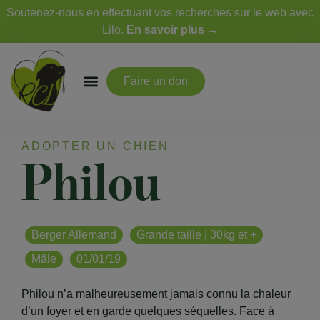
Soutenez-nous en effectuant vos recherches sur le web avec
Lilo.
En savoir plus →
Faire un don
ADOPTER UN CHIEN
Philou
Berger Allemand
Grande taille | 30kg et +
Mâle
01/01/19
Philou n’a malheureusement jamais connu la chaleur
d’un foyer et en garde quelques séquelles. Face à