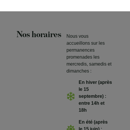
Nos réseaux
Nos horaires
Nous vous
accueillons sur les
permanences
promenades les
mercredis, samedis et
dimanches :
En hiver (après
le 15
septembre) :
entre 14h et
18h
En été (après
le 15 juin) :