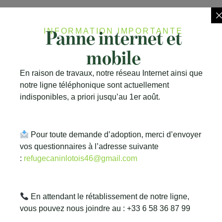
Panne internet et
INFORMATION IMPORTANTE
PANCHO
mobile
En raison de travaux, notre réseau Internet ainsi que
notre ligne téléphonique sont actuellement
indisponibles, a priori jusqu’au 1er août.
Nous contacter
Pour toute demande d’adoption, merci d’envoyer
Une question, envie d’adopter ou de soutenir notre
vos questionnaires à l’adresse suivante
refuge ? N’hésitez pas à nous contacter, notre
:
refugecaninlotois46@gmail.com
équipe se fera un plaisir de vous répondre.
En attendant le rétablissement de notre ligne,
vous pouvez nous joindre au : +33 6 58 36 87 99