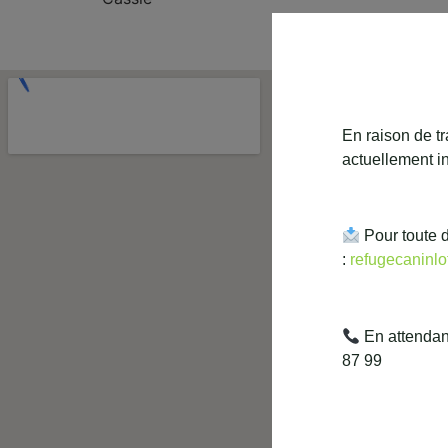
En raison de tr
actuellement in
Pour toute 
:
refugecaninl
En attendant
87 99