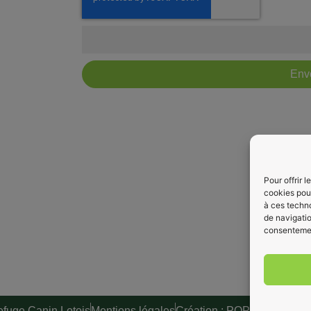
Env
Pour offrir 
cookies pour
à ces techn
de navigatio
consentement
fuge Canin Lotois
Mentions légales
Création : POPITA
Trom