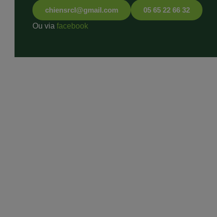
chiensrcl@gmail.com
05 65 22 66 32
Ou via
facebook