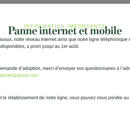
Panne internet et mobile
INFORMATION IMPORTANTE
avaux, notre réseau Internet ainsi que notre ligne téléphonique 
Nous co
disponibles, a priori jusqu’au 1er août.
Une question, envie d’adopter ou de soutenir 
demande d’adoption, merci d’envoyer vos questionnaires à l’ad
notre équipe se fera un 
otois46@gmail.com
 le rétablissement de notre ligne, vous pouvez nous joindre au 
Nos réseaux