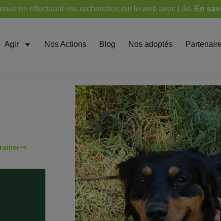
ous en effectuant vos recherches sur le web avec Lilo.
En sav
Agir
Nos Actions
Blog
Nos adoptés
Partenair
rainer