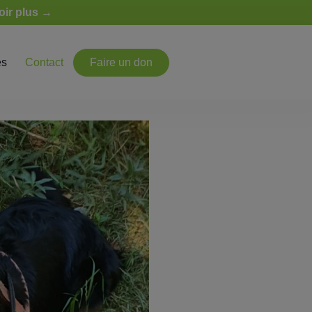
oir plus →
es
Contact
Faire un don