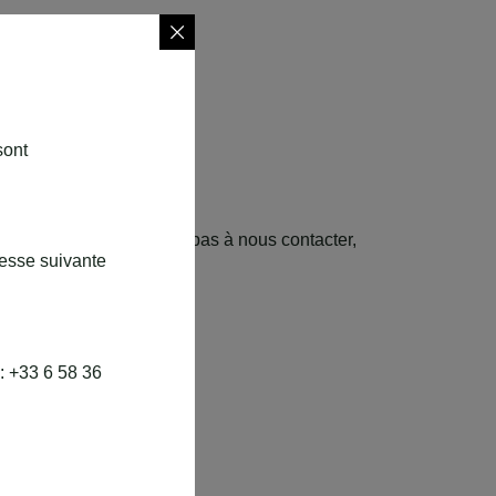
sont
ntacter
notre refuge ? N’hésitez pas à nous contacter,
resse suivante
plaisir de vous répondre.
: +33 6 58 36